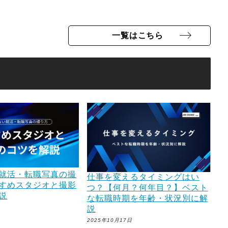
日
一覧はこちら
就活・転職写真の撮
仕事を変えるタイミングはい
すめスタジオと撮影
つ？【何月？何年目？】ベスト
説
な転職時期を年齢・状況別に解
日
説
2025年10月17日